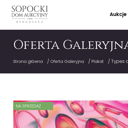
Aukcje
Oferta Galeryjn
/
/
/ Types o
Strona główna
Oferta Galeryjna
Plakat
NA SPRZEDAŻ