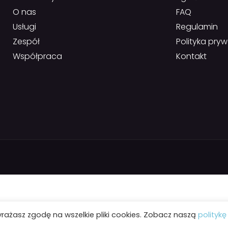
O nas
FAQ
Usługi
Regulamin
Zespół
Polityka pry
Współpraca
Kontakt
yrażasz zgodę na wszelkie pliki cookies. Zobacz naszą
politykę