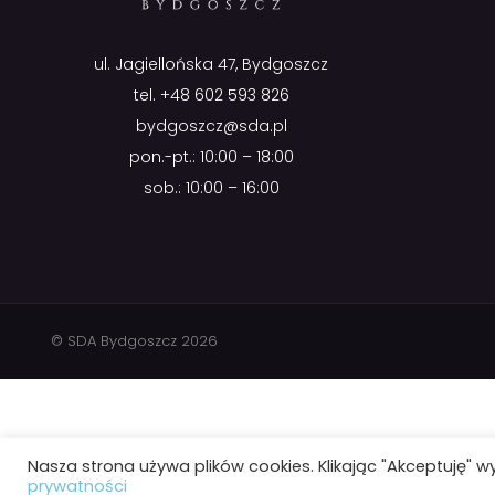
ul. Jagiellońska 47, Bydgoszcz
tel.
+48 602 593 826
bydgoszcz@sda.pl
pon.-pt.: 10:00 – 18:00
sob.: 10:00 – 16:00
© SDA Bydgoszcz 2026
Nasza strona używa plików cookies. Klikając "Akceptuję" w
prywatności