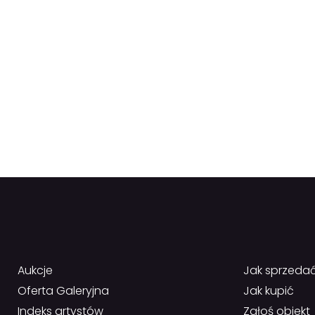
Aukcje
Jak sprzeda
Oferta Galeryjna
Jak kupić
Indeks artystów
Zgłoś obiekt