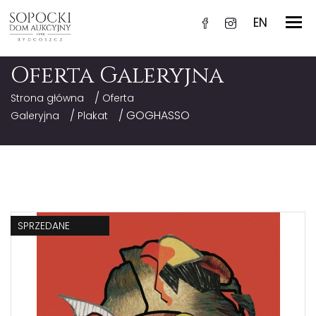
EN
Oferta Galeryjna
/
Strona główna
Oferta
/
/ GOGHASSO
Galeryjna
Plakat
SPRZEDANE