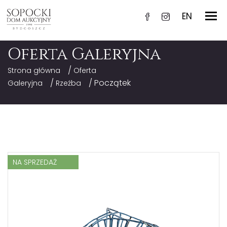
EN
Oferta Galeryjna
/
Strona główna
Oferta
/
/ Początek
Galeryjna
Rzeźba
NA SPRZEDAŻ