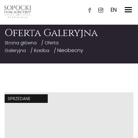
EN
Oferta Galeryjna
/
Strona główna
Oferta
/
/ Nieobecny
Galeryjna
Rzeźba
SPRZEDANE