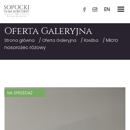
EN
Oferta Galeryjna
/
/
/ Micro
Strona główna
Oferta Galeryjna
Rzeźba
nosorożec różowy
NA SPRZEDAŻ