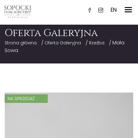
EN
Oferta Galeryjna
/
/
/ Mała
Strona główna
Oferta Galeryjna
Rzeźba
Sowa
NA SPRZEDAŻ