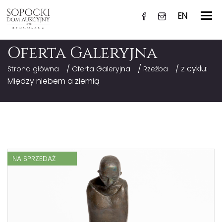
EN
Oferta Galeryjna
/
/
/ z cyklu:
Strona główna
Oferta Galeryjna
Rzeźba
Między niebem a ziemią
NA SPRZEDAŻ