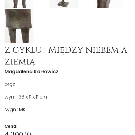
z cyklu : Między niebem a
ziemią
Magdalena Karłowicz
brąz
wym.: 36 x 11 x 11 cm
sygn.: MK
Cena:
4 200 zł