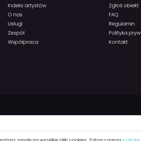
Indeks artystów
Zgłoś obiekt
O nas
FAQ
Usługi
Regulamin
Zespół
Polityka pry
Współpraca
Kontakt
yrażasz zgodę na wszelkie pliki cookies. Zobacz naszą
politykę