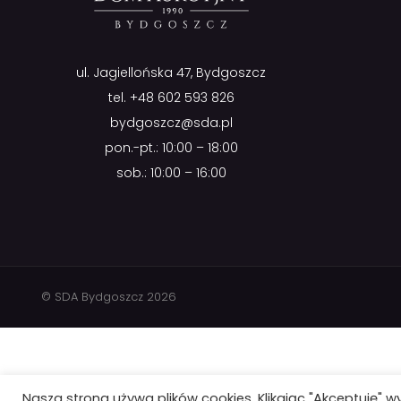
ul. Jagiellońska 47, Bydgoszcz
tel.
+48 602 593 826
bydgoszcz@sda.pl
pon.-pt.: 10:00 – 18:00
sob.: 10:00 – 16:00
© SDA Bydgoszcz 2026
Nasza strona używa plików cookies. Klikając "Akceptuję" w