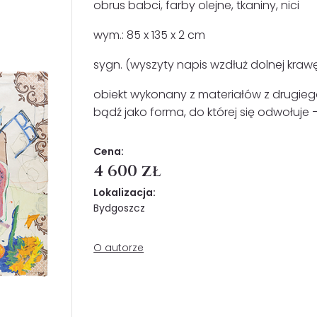
obrus babci, farby olejne, tkaniny, nici
wym.: 85 x 135 x 2 cm
sygn. (wyszyty napis wzdłuż dolnej kraw
obiekt wykonany z materiałów z drugie
bądź jako forma, do której się odwołuje –
Cena:
4 600 zł
Lokalizacja:
Bydgoszcz
O autorze