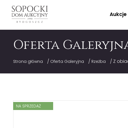
Aukcje
Oferta Galeryjn
/
/
/ Z obia
Strona główna
Oferta Galeryjna
Rzeźba
NA SPRZEDAŻ