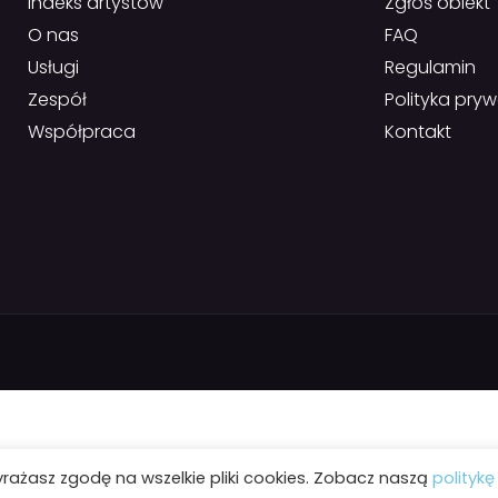
Indeks artystów
Zgłoś obiekt
O nas
FAQ
Usługi
Regulamin
Zespół
Polityka pry
Współpraca
Kontakt
yrażasz zgodę na wszelkie pliki cookies. Zobacz naszą
politykę