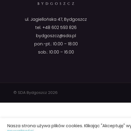
ul. Jagiellońska 47, Bydgoszcz
tel.
+48 602 593 826
bydgoszcz@sda.pl
pon.-pt.: 10:00 – 18:00
sob.: 10:00 – 16:00
© SDA Bydgoszcz 2026
Nasza strona używa plików cookies. Klikając "Akceptuję" w
prywatności