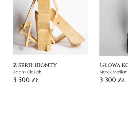
z serii: Bionty
Głowa k
Adam Cieślak
Marek Maślan
3 500 zł
3 300 zł