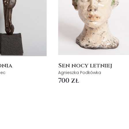
onia
Sen nocy letniej
iec
Agnieszka Podkówka
700 zł