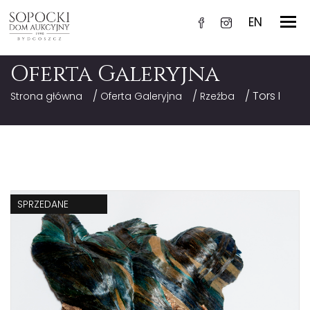
EN
Oferta Galeryjna
/
/
/ Tors I
Strona główna
Oferta Galeryjna
Rzeźba
SPRZEDANE