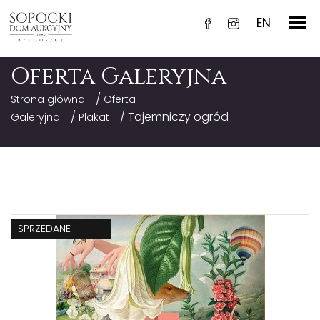
EN
Oferta Galeryjna
/
Strona główna
Oferta
/
/ Tajemniczy ogród
Galeryjna
Plakat
SPRZEDANE