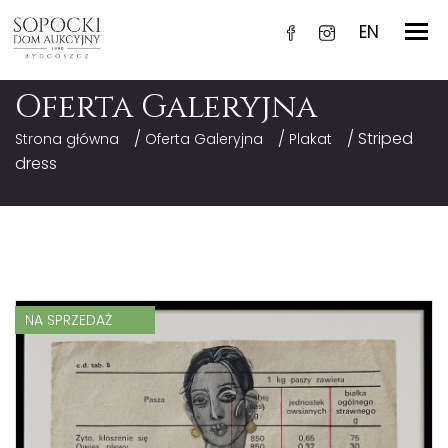
EN
Oferta Galeryjna
/
/
/ Striped
Strona główna
Oferta Galeryjna
Plakat
dress
NA SPRZEDAŻ