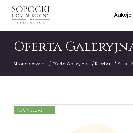
Aukcje
Oferta Galeryjn
/
/
/ Katia 
Strona główna
Oferta Galeryjna
Rzeźba
NA SPRZEDAŻ