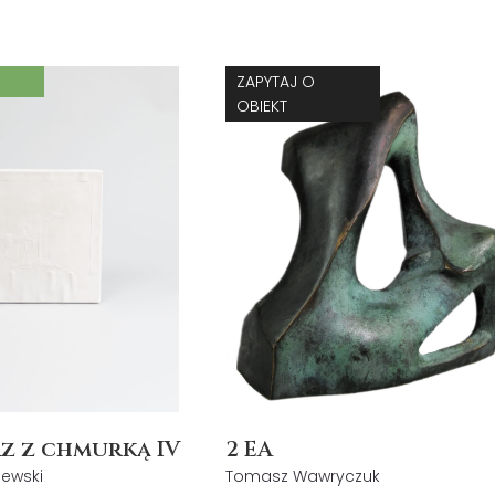
ZAPYTAJ O
OBIEKT
2 EA
z z chmurką IV
Tomasz Wawryczuk
lewski