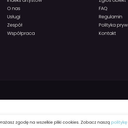
Indeks artystów
Zgłoś obiekt
O nas
FAQ
Usługi
Regulamin
Zespół
Polityka pry
Współpraca
Kontakt
yrażasz zgodę na wszelkie pliki cookies. Zobacz naszą
politykę