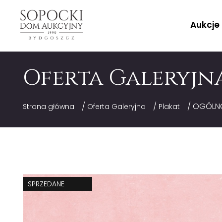
Aukcje
Oferta Galeryjn
/
/
/ OGÓLNO
Strona główna
Oferta Galeryjna
Plakat
SPRZEDANE