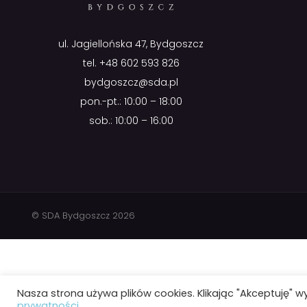
ul. Jagiellońska 47, Bydgoszcz
tel.
+48 602 593 826
bydgoszcz@sda.pl
pon.-pt.: 10:00 – 18:00
sob.: 10:00 – 16:00
© SDA Bydgoszcz 2026
Nasza strona używa plików cookies. Klikając "Akceptuję" w
prywatności