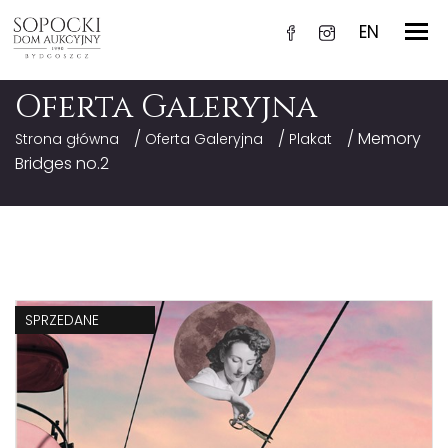
EN
Oferta Galeryjna
/
/
/ Memory
Strona główna
Oferta Galeryjna
Plakat
Bridges no.2
SPRZEDANE