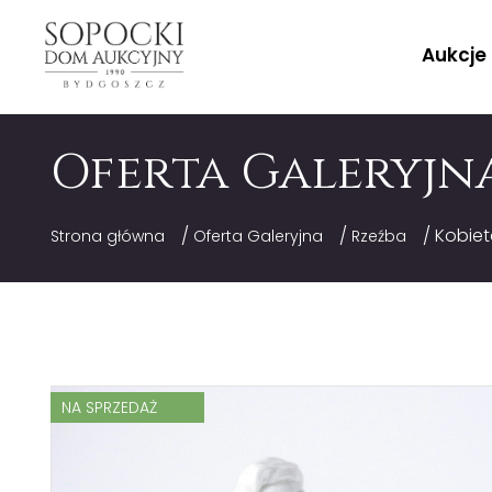
Aukcje
Oferta Galeryjn
/
/
/ Kobiet
Strona główna
Oferta Galeryjna
Rzeźba
NA SPRZEDAŻ