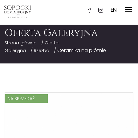
EN
Oferta Galeryjna
/
Strona główna
Oferta
/
/ Ceramika na płótnie
Galeryjna
Rzeźba
NA SPRZEDAŻ