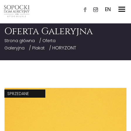
EN
Oferta Galeryjna
/
Strona główna
Oferta
/
/ HORYZONT
Galeryjna
Plakat
SPRZEDANE