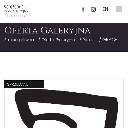
EN
Oferta Galeryjna
/
/
/ GRACE
Strona główna
Oferta Galeryjna
Plakat
SPRZEDANE