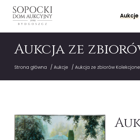
Aukcje
Aukcja ze zbior
/
/
Strona główna
Aukcje
Aukcja ze zbiorów Kolekcjon
Auk