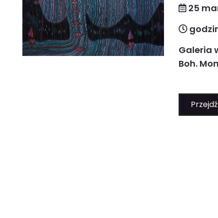
25 ma
godzin
Galeria 
Boh. Mon
Przejdź