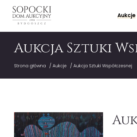
Aukcje
Aukcja Sztuki W
/
/
Strona główna
Aukcje
Aukcja Sztuki Współczesnej
Auk