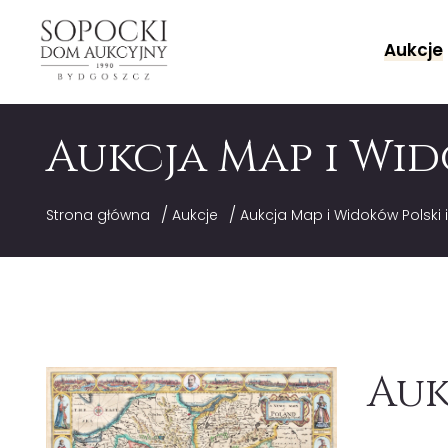
Aukcje
Aukcja Map i Wid
/
/
Strona główna
Aukcje
Aukcja Map i Widoków Polski 
Auk