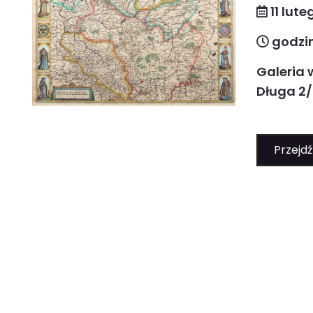
11 lute
godzin
Galeria 
Długa 2/
Przejdź