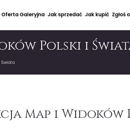
Oferta Galeryjna
Jak sprzedać
Jak kupić
Zgłoś 
oków Polski i Świat
i Świata
cja Map i Widoków P