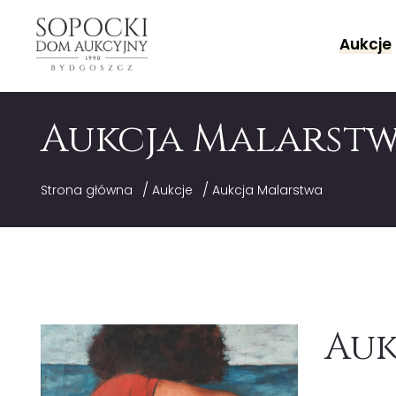
Aukcje
Aukcja Malarst
/
/
Strona główna
Aukcje
Aukcja Malarstwa
Auk