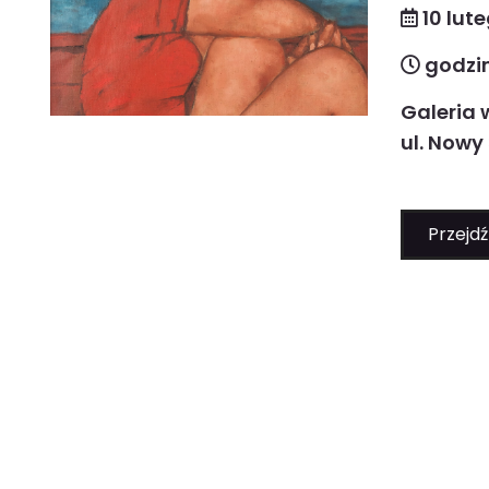
10 lute
godzin
Galeria 
ul. Nowy
Przejdź