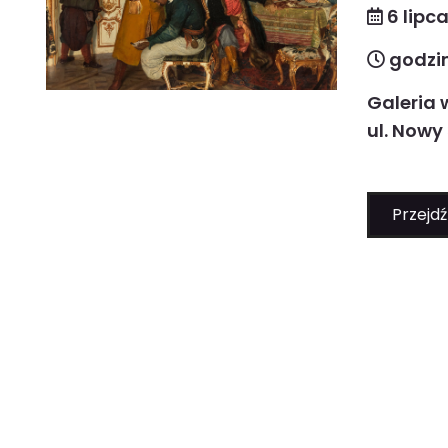
6 lipc
godzin
Galeria 
ul. Nowy
Przejdź