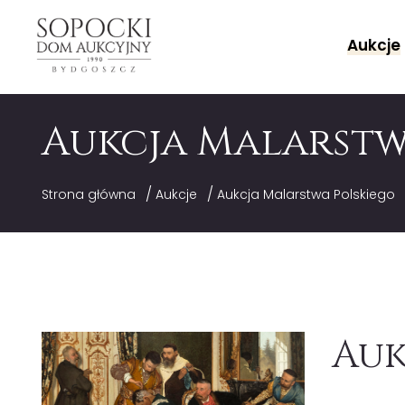
Aukcje
Aukcja Malarstw
/
/
Strona główna
Aukcje
Aukcja Malarstwa Polskiego
Auk