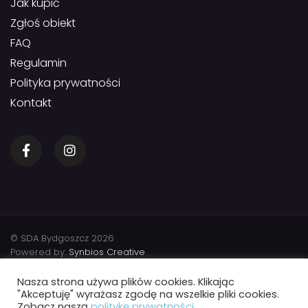
Jak kupić
Zgłoś obiekt
FAQ
Regulamin
Polityka prywatności
Kontakt
© SDA Bydgoszcz 2026
Powered by:
Synbios Creative
Nasza strona używa plików cookies. Klikając
"Akceptuję" wyrażasz zgodę na wszelkie pliki cookies.
Zobacz naszą
politykę prywatności