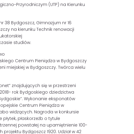
ogiczno-Przyrodniczym (UTP) na Kierunku
nr 38 Bydgoszcz, Gimnazjum nr 16
zy na kierunku Technik renowacji
ukatorskiej
zasie studiów.
ewo
skiego Centrum Pieniądza w Bydgoszczy
ni miejskiej w Bydgoszczy. Twórca wielu
net” znajdujących się w przestrzeni
2018- rok Bydgoskiego dziedzictwa
 Bydgoskie”. Wykonanie eksponatów
opejskie Centrum Pieniądza w
abo widzących. Nagroda w konkursie
płytek, płaskorzeźb o tytule
trzennej powstałej na upamiętnienie 100-
 projektu Bydgoszcz 1920. Udział w 42