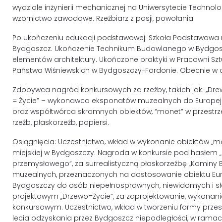
wydziale inżynierii mechanicznej na Uniwersytecie Technol
wzornictwo zawodowe. Rzeźbiarz z pasji, powołania.
Po ukończeniu edukacji podstawowej: Szkoła Podstawowa 
Bydgoszcz. Ukończenie Technikum Budowlanego w Bydgoszc
elementów architektury. Ukończone praktyki w Pracowni Szt
Państwa Wiśniewskich w Bydgoszczy-Fordonie. Obecnie w c
Zdobywca nagród konkursowych za rzeźby, takich jak: ,,Dr
= Życie” – wykonawca eksponatów muzealnych do Europej
oraz współtwórca skromnych obiektów, “monet” w przestrze
rzeźb, płaskorzeźb, popiersi.
Osiągnięcia: Uczestnictwo, wkład w wykonanie obiektów „mo
miejskiej w Bydgoszczy. Nagroda w konkursie pod hasłem „
przemysłowego”, za surrealistyczną płaskorzeźbę „Kominy
muzealnych, przeznaczonych na dostosowanie obiektu Eur
Bydgoszczy do osób niepełnosprawnych, niewidomych i sł
projektowym „Drzewo=Życie”, za zaprojektowanie, wykonanie 
konkursowym. Uczestnictwo, wkład w tworzeniu formy przes
lecia odzyskania przez Bydgoszcz niepodległości, w ramach