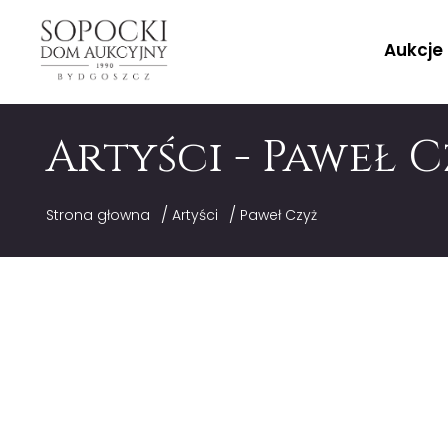
Aukcje
Artyści - Paweł 
/
/
Strona głowna
Artyści
Paweł Czyż