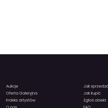
Aukcje
Jak sprzeda
Oferta Galeryjna
Jak kupić
Indeks artystów
Zgłoś obiekt
O nas
FAQ