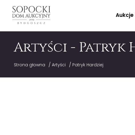
Aukcje
Artyści - Patryk 
/
/
Strona głowna
Artyści
Patryk Hardziej