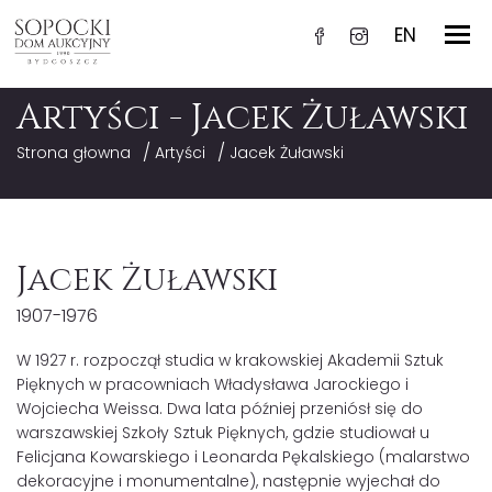
EN
Artyści - Jacek Żuławski
/
/
Strona głowna
Artyści
Jacek Żuławski
Jacek Żuławski
1907-1976
W 1927 r. rozpoczął studia w krakowskiej Akademii Sztuk
Pięknych w pracowniach Władysława Jarockiego i
Wojciecha Weissa. Dwa lata później przeniósł się do
warszawskiej Szkoły Sztuk Pięknych, gdzie studiował u
Felicjana Kowarskiego i Leonarda Pękalskiego (malarstwo
dekoracyjne i monumentalne), następnie wyjechał do