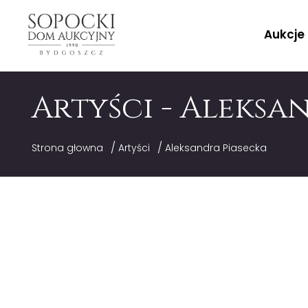
Aukcje
Artyści - Aleksa
/
/
Strona głowna
Artyści
Aleksandra Piasecka