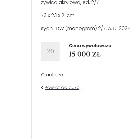
żywica akrylowa, ed. 2/7
73 x 23 x 21 cm
sygn.: DW (monogram) 2/7, A. D. 2024
Cena wywoławcza:
20
15 000 zł
O autorze
Powrót do aukcji