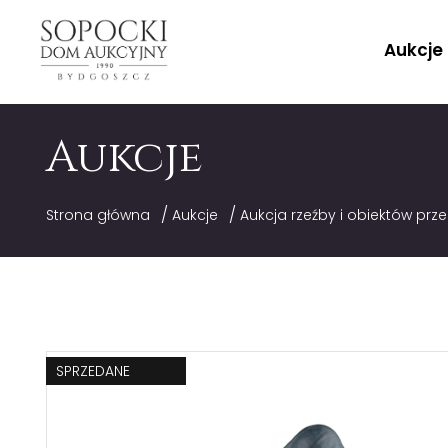
Aukcje
Aukcje
/
/
Strona główna
Aukcje
Aukcja rzeźby i obiektów prz
SPRZEDANE