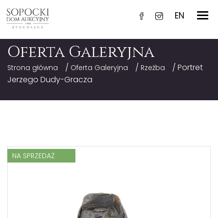
EN
Oferta Galeryjna
/
/
/ Portret
Strona główna
Oferta Galeryjna
Rzeźba
Jerzego Dudy-Gracza
NA SPRZEDAŻ