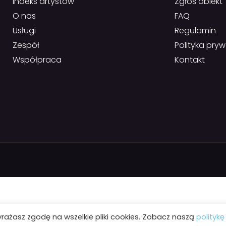
Indeks artystów
Zgłoś obiekt
O nas
FAQ
Usługi
Regulamin
Zespół
Polityka pry
Współpraca
Kontakt
yrażasz zgodę na wszelkie pliki cookies. Zobacz naszą
politykę