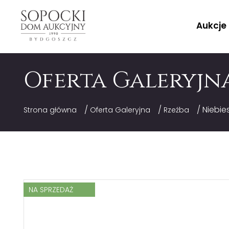
Aukcje
Oferta Galeryjn
/
/
/ Niebie
Strona główna
Oferta Galeryjna
Rzeźba
NA SPRZEDAŻ