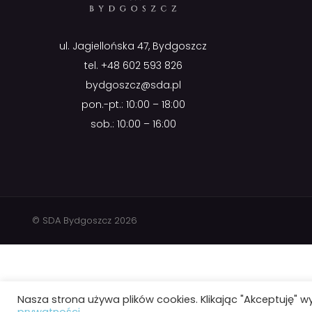
ul. Jagiellońska 47, Bydgoszcz
tel.
+48 602 593 826
bydgoszcz@sda.pl
pon.-pt.: 10:00 – 18:00
sob.: 10:00 – 16:00
© SDA Bydgoszcz 2026
Nasza strona używa plików cookies. Klikając "Akceptuję" w
prywatności