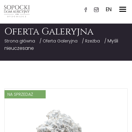
EN
Oferta Galeryjna
/
/
/ Myśli
Strona główna
Oferta Galeryjna
Rzeźba
nieuczesane
NA SPRZEDAŻ