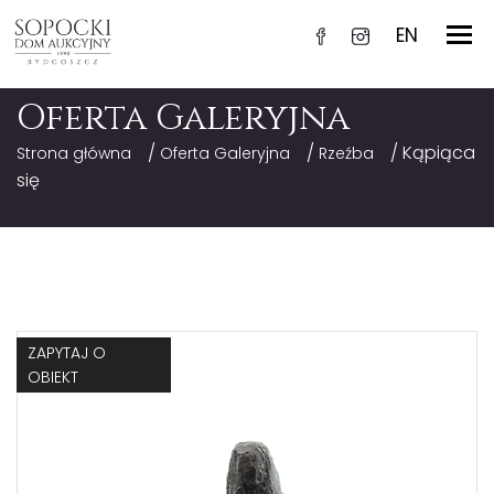
EN
Oferta Galeryjna
/
/
/ Kąpiąca
Strona główna
Oferta Galeryjna
Rzeźba
się
ZAPYTAJ O
OBIEKT