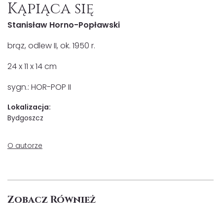
Kąpiąca się
Stanisław Horno-Popławski
brąz, odlew II, ok. 1950 r.
24 x 11 x 14 cm
sygn.: HOR-POP II
Lokalizacja:
Bydgoszcz
O autorze
Zobacz Również