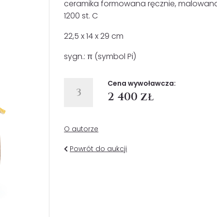
ceramika formowana ręcznie, malowana f
1200 st. C
22,5 x 14 x 29 cm
sygn.: π (symbol Pi)
Cena wywoławcza:
3
2 400 zł
O autorze
Powrót do aukcji