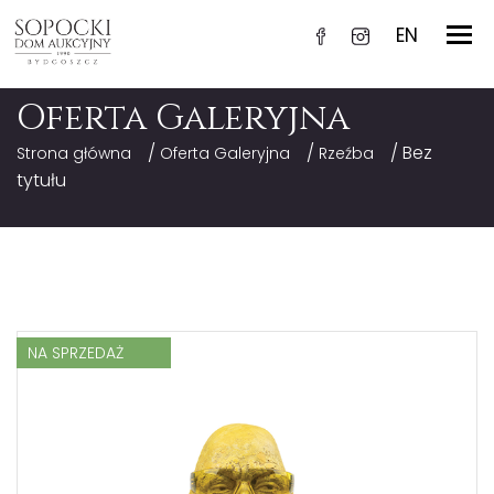
EN
Oferta Galeryjna
/
/
/ Bez
Strona główna
Oferta Galeryjna
Rzeźba
tytułu
NA SPRZEDAŻ